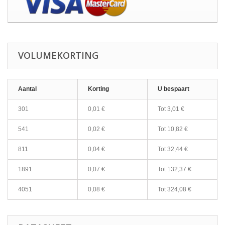
VOLUMEKORTING
Aantal
Korting
U bespaart
301
0,01 €
Tot
3,01 €
541
0,02 €
Tot
10,82 €
811
0,04 €
Tot
32,44 €
1891
0,07 €
Tot
132,37 €
4051
0,08 €
Tot
324,08 €